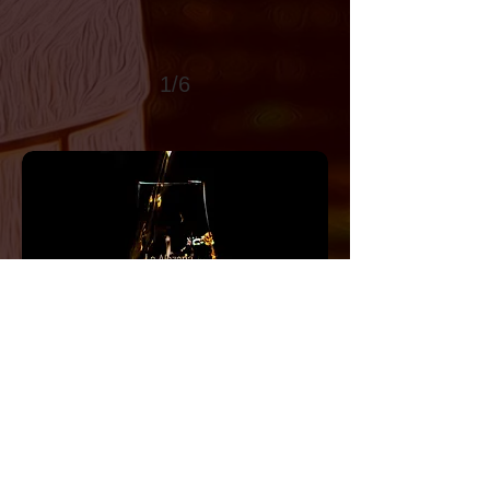
1/6
LA ALAZANA - PATAGONIA
SINGLE MALT
Las Golondrinas - Chubut - Lago
Puelo